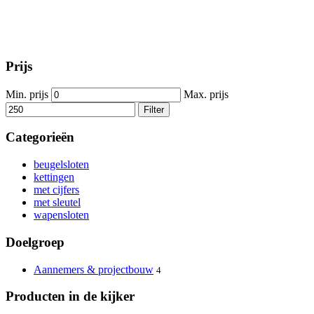
Prijs
Min. prijs
Max. prijs
Filter
Categorieën
beugelsloten
kettingen
met cijfers
met sleutel
wapensloten
Doelgroep
Aannemers & projectbouw
4
Producten in de kijker