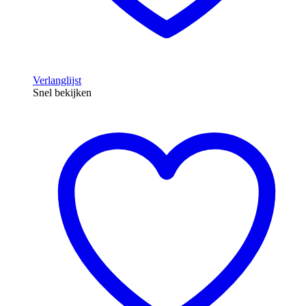
Verlanglijst
Snel bekijken