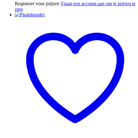
Registreer voor prijzen
Vraag een account aan om je prijzen te
zien