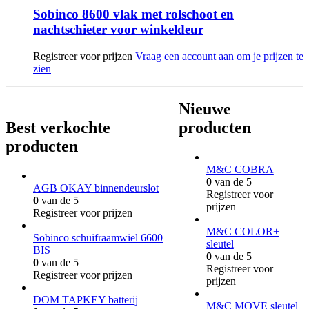
Sobinco 8600 vlak met rolschoot en
nachtschieter voor winkeldeur
Registreer voor prijzen
Vraag een account aan om je prijzen te
zien
Nieuwe
Best verkochte
producten
producten
M&C COBRA
0
van de 5
AGB OKAY binnendeurslot
Registreer voor
0
van de 5
prijzen
Registreer voor prijzen
M&C COLOR+
Sobinco schuifraamwiel 6600
sleutel
BIS
0
van de 5
0
van de 5
Registreer voor
Registreer voor prijzen
prijzen
DOM TAPKEY batterij
M&C MOVE sleutel