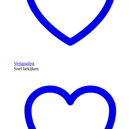
Verlanglijst
Snel bekijken