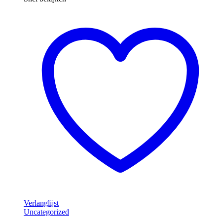
Verlanglijst
Uncategorized