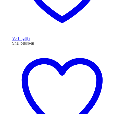
Verlanglijst
Snel bekijken