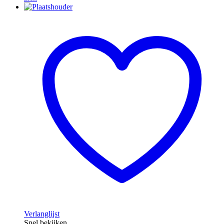
Verlanglijst
Snel bekijken