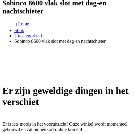
Sobinco 8600 vlak slot met dag-en
nachtschieter
Home
Shop
Uncategorized
Sobinco 8600 vlak slot met dag-en nachtschieter
Er zijn geweldige dingen in het
verschiet
Er is iets moois in het vooruitzicht! Onze winkel wordt momenteel
gebouwd en zal binnenkort online komen!