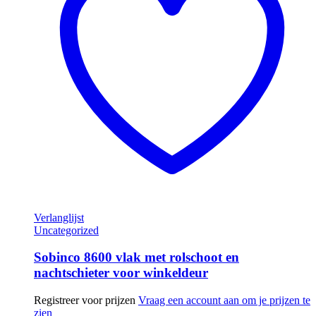
Verlanglijst
Uncategorized
Sobinco 8600 vlak met rolschoot en
nachtschieter voor winkeldeur
Registreer voor prijzen
Vraag een account aan om je prijzen te
zien