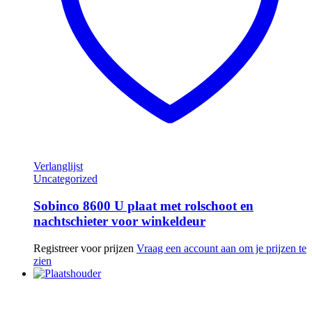
Verlanglijst
Uncategorized
Sobinco 8600 U plaat met rolschoot en
nachtschieter voor winkeldeur
Registreer voor prijzen
Vraag een account aan om je prijzen te
zien