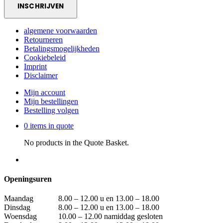
algemene voorwaarden
Retourneren
Betalingsmogelijkheden
Cookiebeleid
Imprint
Disclaimer
Mijn account
Mijn bestellingen
Bestelling volgen
0 items in quote
No products in the Quote Basket.
Openingsuren
Maandag
8.00 – 12.00 u en 13.00 – 18.00
Dinsdag
8.00 – 12.00 u en 13.00 – 18.00
Woensdag
10.00 – 12.00 namiddag gesloten