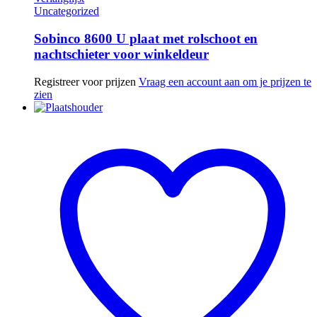
Uncategorized
Sobinco 8600 U plaat met rolschoot en
nachtschieter voor winkeldeur
Registreer voor prijzen
Vraag een account aan om je prijzen te
zien